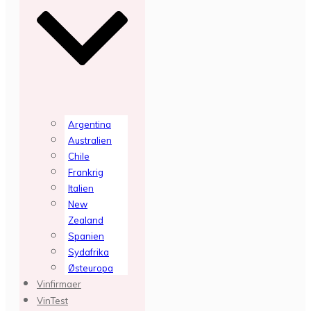
Argentina
Australien
Chile
Frankrig
Italien
New
Zealand
Spanien
Sydafrika
Østeuropa
Vinfirmaer
VinTest