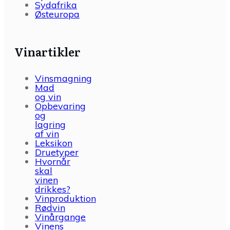
Sydafrika
Østeuropa
Vinartikler
Vinsmagning
Mad
og vin
Opbevaring
og
lagring
af vin
Leksikon
Druetyper
Hvornår
skal
vinen
drikkes?
Vinproduktion
Rødvin
Vinårgange
Vinens