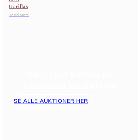
Gorillas
​Read More
Sælg eller køb vin på
VinForum VinAuktion
SE ALLE AUKTIONER HER