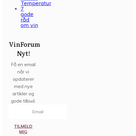
Temperatur
7
gode
råd
om vin
VinForum
Nyt!
Få en email
når vi
opdaterer
med nye
artikler og
gode tilbud.
TILMELD
MIG