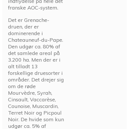
indflydelse på hele det
franske AOC-system.
Det er Grenache-
druen, der er
dominerende i
Chateauneuf-du-Pape.
Den udgør ca. 80% af
det samlede areal på
3.200 ha. Men der er i
alt tilladt 13
forskellige druesorter i
områder. Det drejer sig
om de røde
Mourvèdre, Syrah,
Cinsault, Vaccarèse,
Counoise, Muscardin,
Terret Noir og Picpoul
Noir. De hvide som kun
udgør ca. 5% af