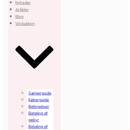
Nyheder
Artikler
Blog
VinAuktion
Sælgerguide
Køberguide
Betingelser
Betaling af
gebyr
Betaling af