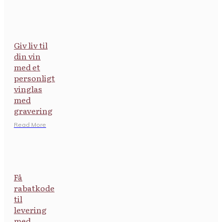
Giv liv til
din vin
med et
personligt
vinglas
med
gravering
​Read More
Få
rabatkode
til
levering
med