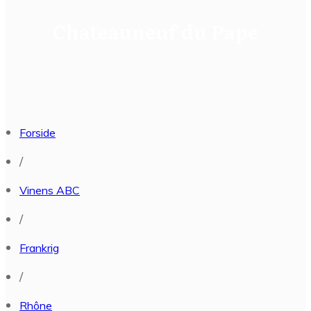
Chateauneuf du Pape
Forside
/
Vinens ABC
/
Frankrig
/
Rhône