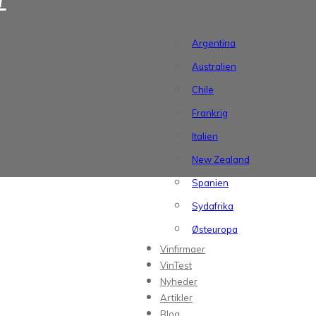
Argentina
Australien
Chile
Frankrig
Italien
New Zealand
Spanien
Sydafrika
Østeuropa
Vinfirmaer
VinTest
Nyheder
Artikler
Blog