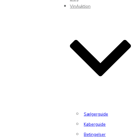
VinAuktion
Sælgerguide
Køberguide
Betingelser