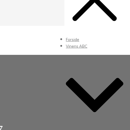
Forside
Vinens ABC
7