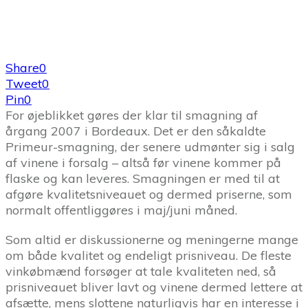
Share
0
Tweet
0
Pin
0
For øjeblikket gøres der klar til smagning af
årgang 2007 i Bordeaux. Det er den såkaldte
Primeur-smagning, der senere udmønter sig i salg
af vinene i forsalg – altså før vinene kommer på
flaske og kan leveres. Smagningen er med til at
afgøre kvalitetsniveauet og dermed priserne, som
normalt offentliggøres i maj/juni måned.
Som altid er diskussionerne og meningerne mange
om både kvalitet og endeligt prisniveau. De fleste
vinkøbmænd forsøger at tale kvaliteten ned, så
prisniveauet bliver lavt og vinene dermed lettere at
afsætte, mens slottene naturligvis har en interesse i