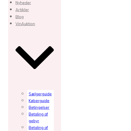
Nyheder
Artikler
Blog
VinAuktion
Sælgerguide
Køberguide
Betingelser
Betaling af
gebyr
Betaling af