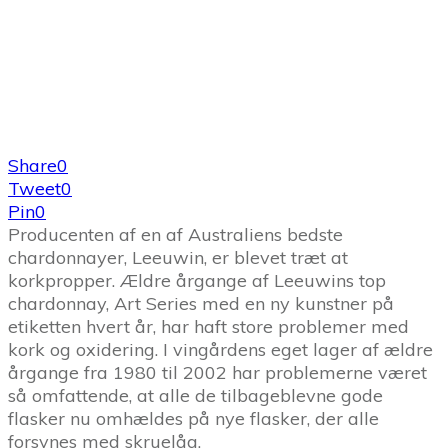
Share
0
Tweet
0
Pin
0
Producenten af en af Australiens bedste
chardonnayer, Leeuwin, er blevet træt at
korkpropper. Ældre årgange af Leeuwins top
chardonnay, Art Series med en ny kunstner på
etiketten hvert år, har haft store problemer med
kork og oxidering. I vingårdens eget lager af ældre
årgange fra 1980 til 2002 har problemerne været
så omfattende, at alle de tilbageblevne gode
flasker nu omhældes på nye flasker, der alle
forsynes med skruelåg.