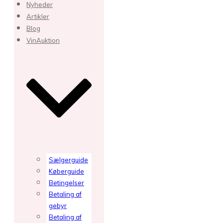
Nyheder
Artikler
Blog
VinAuktion
Sælgerguide
Køberguide
Betingelser
Betaling af
gebyr
Betaling af