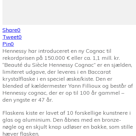
Share
0
Tweet
0
Pin
0
Hennessy har introduceret en ny Cognac til
rekordprisen på 150.000 € eller ca. 1,1 mill. kr.
“Beauté du Siècle Hennessy Cognac” er en sjælden,
limiteret udgave, der leveres i en Baccarat
krystalflaske i en speciel æske/kiste. Den er
blended af kældermester Yann Fillioux og består af
Hennessy cognac, der er op til 100 år gammel –
den yngste er 47 år.
Flaskens kiste er lavet af 10 forskellige kunstnere i
glas og aluminium. Den åbnes med en bronze-
nøgle og en skjult knap udløser en bakke, som stille
hæver flasken.