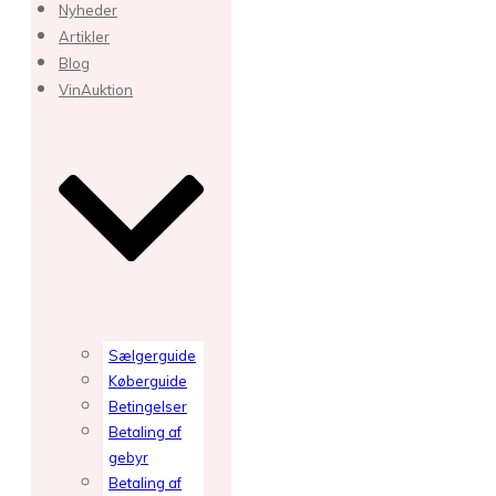
Nyheder
Artikler
Blog
VinAuktion
Sælgerguide
Køberguide
Betingelser
Betaling af
gebyr
Betaling af