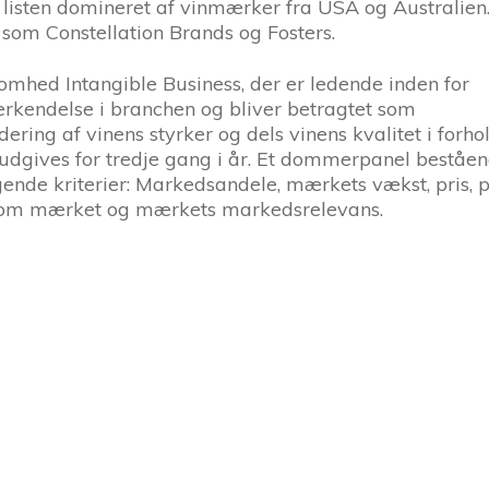
 listen domineret af vinmærker fra USA og Australien
 som Constellation Brands og Fosters.
omhed Intangible Business, der er ledende inden for
rkendelse i branchen og bliver betragtet som
ring af vinens styrker og dels vinens kvalitet i forho
en udgives for tredje gang i år. Et dommerpanel beståen
gende kriterier: Markedsandele, mærkets vækst, pris,
ed om mærket og mærkets markedsrelevans.