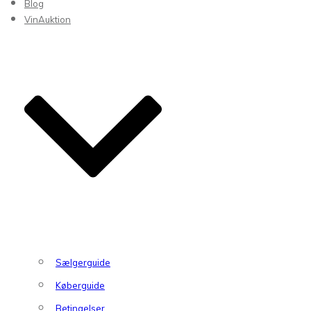
Blog
VinAuktion
Sælgerguide
Køberguide
Betingelser