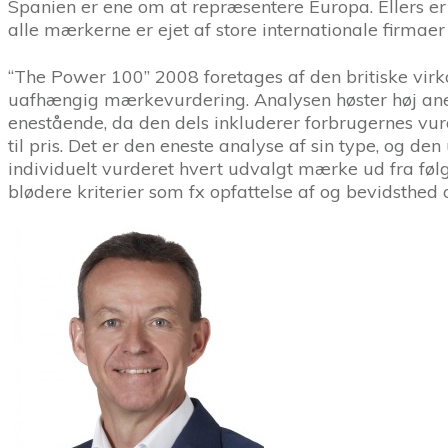
Spanien er ene om at repræsentere Europa. Ellers er
alle mærkerne er ejet af store internationale firmaer
“The Power 100” 2008 foretages af den britiske virk
uafhængig mærkevurdering. Analysen høster høj ane
enestående, da den dels inkluderer forbrugernes vurde
til pris. Det er den eneste analyse af sin type, og d
individuelt vurderet hvert udvalgt mærke ud fra føl
blødere kriterier som fx opfattelse af og bevidsth