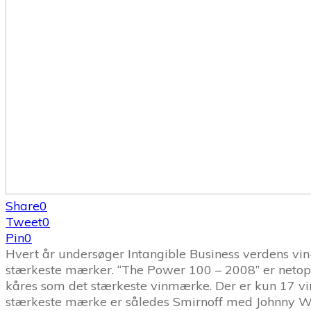
Share
0
Tweet
0
Pin
0
Hvert år undersøger Intangible Business verdens vin-
stærkeste mærker. “The Power 100 – 2008” er netop 
kåres som det stærkeste vinmærke. Der er kun 17 vin
stærkeste mærke er således Smirnoff med Johnny W