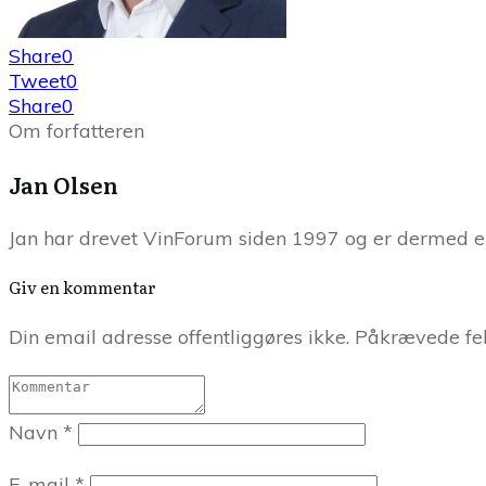
Share
0
Tweet
0
Share
0
Om forfatteren
Jan Olsen
Jan har drevet VinForum siden 1997 og er dermed en 
Giv en kommentar
Din email adresse offentliggøres ikke. Påkrævede fel
Navn
*
E-mail
*