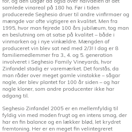
for, og den udgør da også over halvdelen af det
samlede vinareal på 180 ha. Før i tiden
producerede Seghesio druer til andre vinfirmaer og
mængde var ofte vigtigere en kvalitet. Men fra
1995, hvor man fejrede 100 års jubilæum, tog man
en beslutning om at satse på kvalitet – både i
vinmarken og i nye vinkældre. Mængden af
produceret vin blev sat ned med 2/3! I dag er 8
familiemedlemmer fra 3., 4. og 5. generation
involveret i Seghesio Family Vineyards, hvor
Zinfandel stadig er varemærket. Det forstås, da
man råder over meget gamle vinstokke – sågar
nogle, der blev plantet for 100 år siden – og har
nogle kloner, som andre producenter ikke har
adgang til.
Seghesio Zinfandel 2005 er en mellemfyldig til
fyldig vin med moden frugt og en intens smag, der
har en fin balance og en lækker blød, let krydret
fremtoning. Her er en meget fin velintegreret