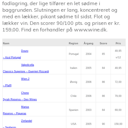
fadlagring, der lige tilfører en let sødme i
baggrunden. Slutningen er lang, koncentreret og
med en lækker, pikant sødme til sidst. Flot og
lækker vin. Den scorer 90/100 pts. og prisen er kr.
159,00. Find en forhandler på www.wine.dk.
Navn
Region
Årgang
Score
Pris
Douro
49,95
Portugal
2004
85
– Azul Portugal
v/12
Valpolicella
Italien
2005
84
49,95
Classico Superiore – Guerrieri Rizzardi
Wien.2
Østrig
2006
86
72,00
– Pfaffl
Chono
Chile
2006
86
79,00
Syrah Reserva – Geo Wines
Marius
Spanien
2003
84
69,00
Reserve – Piqueras
Zinfandel
USA
2005
90
159,00
– Seghesio