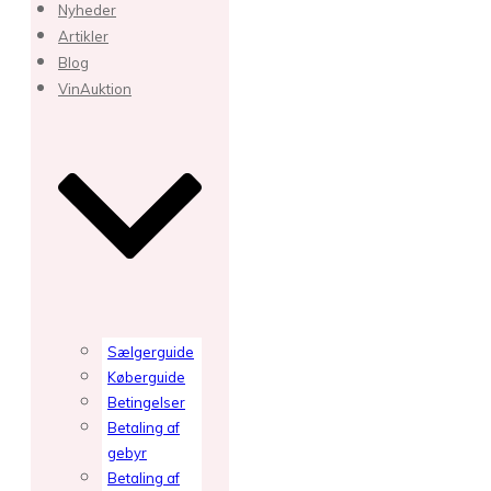
Nyheder
Artikler
Blog
VinAuktion
Sælgerguide
Køberguide
Betingelser
Betaling af
gebyr
Betaling af