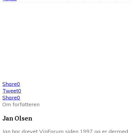
Share
0
Tweet
0
Share
0
Om forfatteren
Jan Olsen
Jan har drevet VinForum siden 1997 og er dermed