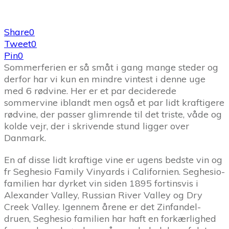
Share
0
Tweet
0
Pin
0
Sommerferien er så småt i gang mange steder og
derfor har vi kun en mindre vintest i denne uge
med 6 rødvine. Her er et par deciderede
sommervine iblandt men også et par lidt kraftigere
rødvine, der passer glimrende til det triste, våde og
kolde vejr, der i skrivende stund ligger over
Danmark.
En af disse lidt kraftige vine er ugens bedste vin og
fr Seghesio Family Vinyards i Californien. Seghesio-
familien har dyrket vin siden 1895 fortinsvis i
Alexander Valley, Russian River Valley og Dry
Creek Valley. Igennem årene er det Zinfandel-
druen, Seghesio familien har haft en forkærlighed