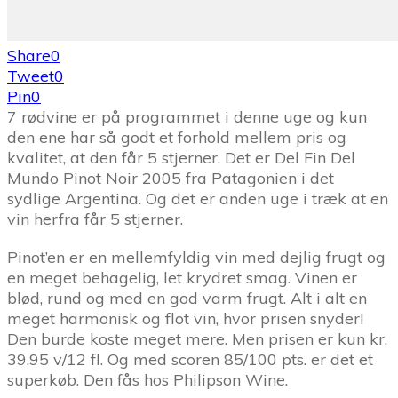
Share
0
Tweet
0
Pin
0
7 rødvine er på programmet i denne uge og kun
den ene har så godt et forhold mellem pris og
kvalitet, at den får 5 stjerner. Det er Del Fin Del
Mundo Pinot Noir 2005 fra Patagonien i det
sydlige Argentina. Og det er anden uge i træk at en
vin herfra får 5 stjerner.
Pinot’en er en mellemfyldig vin med dejlig frugt og
en meget behagelig, let krydret smag. Vinen er
blød, rund og med en god varm frugt. Alt i alt en
meget harmonisk og flot vin, hvor prisen snyder!
Den burde koste meget mere. Men prisen er kun kr.
39,95 v/12 fl. Og med scoren 85/100 pts. er det et
superkøb. Den fås hos Philipson Wine.