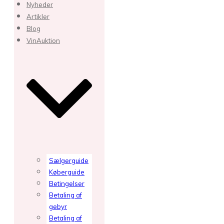
Nyheder
Artikler
Blog
VinAuktion
Sælgerguide
Køberguide
Betingelser
Betaling af
gebyr
Betaling af