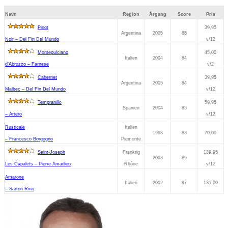
Navn
Region
Årgang
Score
Pris
Pinot
39,95
Argentina
2005
85
Noir – Del Fin Del Mundo
v/12
Montepulciano
45,00
Italien
2004
84
d’Abruzzo – Farnese
v/2
Cabernet
39,95
Argentina
2005
84
Malbec – Del Fin Del Mundo
v/12
Tempranillo
59,95
Spanien
2004
85
– Artero
v/12
Rusticale
Italien
1993
83
70,00
– Francesco Borgogno
Piemonte
Saint-Joseph
Frankrig
139,95
2003
89
Les Capalets – Pierre Amadieu
Rhône
v/12
Amarone
Italien
2002
87
135,00
– Sartori Rino