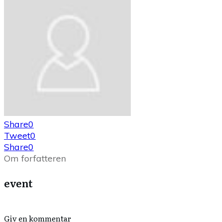
Share
0
Tweet
0
Share
0
Om forfatteren
event
Giv en kommentar