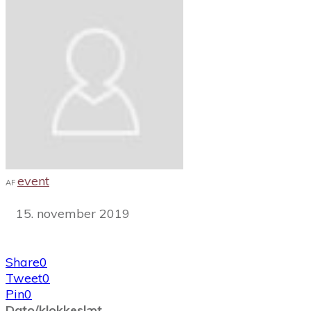
event
AF
15. november 2019
Share
0
Tweet
0
Pin
0
Dato/klokkeslæt