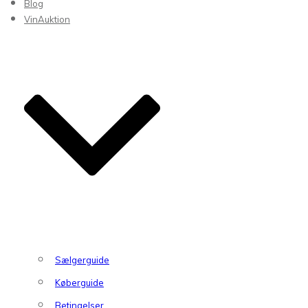
Blog
VinAuktion
Sælgerguide
Køberguide
Betingelser