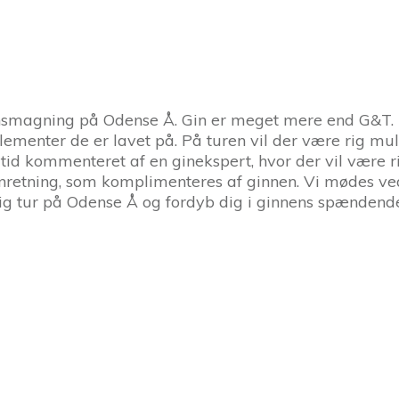
ginsmagning på Odense Å. Gin er meget mere end G&T. De
lementer de er lavet på. På turen vil der være rig mu
ltid kommenteret af en ginekspert, hvor der vil være ri
et anretning, som komplimenteres af ginnen. Vi mødes v
ig tur på Odense Å og fordyb dig i ginnens spændende