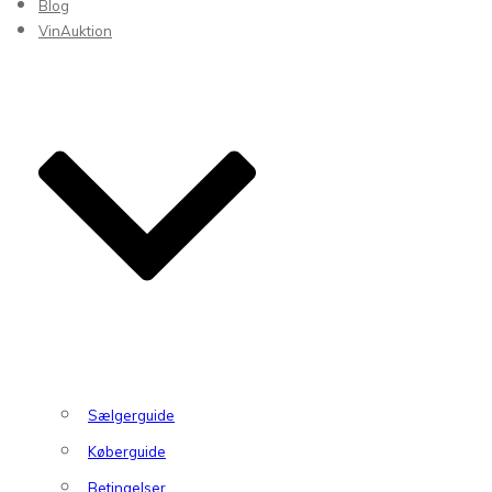
Blog
VinAuktion
Sælgerguide
Køberguide
Betingelser