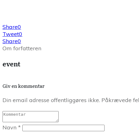
Share
0
Tweet
0
Share
0
Om forfatteren
event
Giv en kommentar
Din email adresse offentliggøres ikke. Påkrævede fel
Navn
*