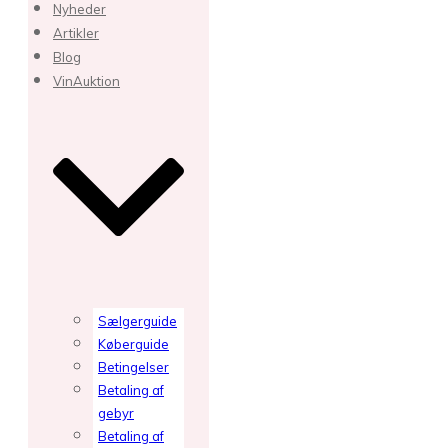
Nyheder
Artikler
Blog
VinAuktion
Sælgerguide
Køberguide
Betingelser
Betaling af
gebyr
Betaling af