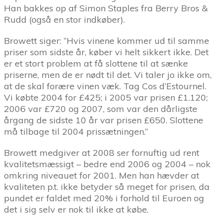
Han bakkes op af Simon Staples fra Berry Bros &
Rudd (også en stor indkøber).
Browett siger: “Hvis vinene kommer ud til samme
priser som sidste år, køber vi helt sikkert ikke. Det
er et stort problem at få slottene til at sænke
priserne, men de er nødt til det. Vi taler jo ikke om,
at de skal forære vinen væk. Tag Cos d’Estournel.
Vi købte 2004 for £425; i 2005 var prisen £1.120;
2006 var £720 og 2007, som var den dårligste
årgang de sidste 10 år var prisen £650. Slottene
må tilbage til 2004 prissætningen.”
Browett medgiver at 2008 ser fornuftig ud rent
kvalitetsmæssigt – bedre end 2006 og 2004 – nok
omkring niveauet for 2001. Men han hævder at
kvaliteten p.t. ikke betyder så meget for prisen, da
pundet er faldet med 20% i forhold til Euroen og
det i sig selv er nok til ikke at købe.