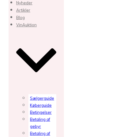
Nyheder
Artikler
Blog
VinAuktion
Sælgerguide
Køberguide
Betingelser
Betaling af
gebyr
Betaling af