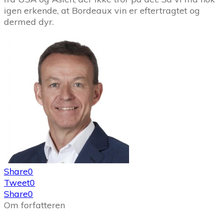
igen erkende, at Bordeaux vin er eftertragtet og
dermed dyr.
Share
0
Tweet
0
Share
0
Om forfatteren