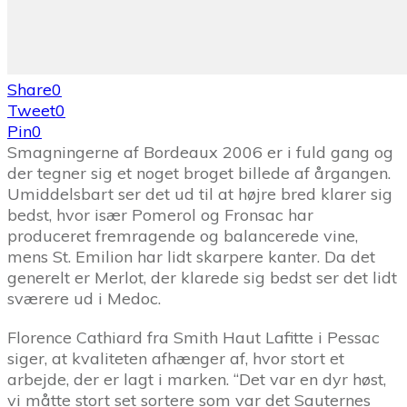
Share
0
Tweet
0
Pin
0
Smagningerne af Bordeaux 2006 er i fuld gang og
der tegner sig et noget broget billede af årgangen.
Umiddelsbart ser det ud til at højre bred klarer sig
bedst, hvor især Pomerol og Fronsac har
produceret fremragende og balancerede vine,
mens St. Emilion har lidt skarpere kanter. Da det
generelt er Merlot, der klarede sig bedst ser det lidt
sværere ud i Medoc.
Florence Cathiard fra Smith Haut Lafitte i Pessac
siger, at kvaliteten afhænger af, hvor stort et
arbejde, der er lagt i marken. “Det var en dyr høst,
vi måtte stort set sortere som var det Sauternes