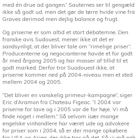
med én drue ad gangen.” Sauternes ser til gengæld
ikke så godt ud, men det gør de tørre hvide vine fra
Graves derimod men dejlig balance og frugt.
Og priserne er som altid et stort debatemne. Den
franske avis Sudouest, mener ikke at det er
sandsynligt, at der bliver tale om “rimelige priser”.
Producenterne og negocianterne havde et for godt
år med årgang 2005 og har masser af tillid til et
godt marked. Derfor tror Suodouest ikke, at
priserne kommer ned på 2004-niveau men et sted
mellem 2004 og 2005.
“Det bliver en vanskelig primeur-kampagne”, siger
Eric d’Aramon fra Chateau Figeac. “I 2004 var
priserne for lave og i 2005 var de for høje. Vi må
finde noget i mellem.” Så selvom især mange
engelske vinhandlere har været ude og advokere
for priser som i 2004, så er der mange opkøbere
fra USA og Asien, der ikke tror på det. Så vi må nok