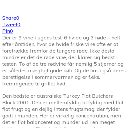
Share
0
Tweet
0
Pin
0
Der er 9 vine i ugens test. 6 hvide og 3 røde – helt
efter årstiden, hvor de hvide friske vine ofte er at
foretrække fremfor de tungere røde. Ikke desto
mindre er det de røde vine, der klarer sig bedst i
testen. To af de tre rødvine får nemlig 5 stjerner og
er således mægtigt gode køb. Og de har også deres
berettigelse i sommervarmen og er f.eks.
fremragende til grillet kød.
Den bedste er australske Turkey Flat Butchers
Block 2001. Den er mellemfyldig til fyldig med flot,
flot frugt og en dejlig intens frugtsmag, der fylder
godt i munden. Her er virkelig koncentration, men
det er flot balanceret og munder ud i en meget