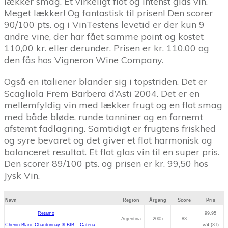
lækker smag. Et virkeligt flot og intenst glas vin.
Meget lækker! Og fantastisk til prisen! Den scorer
90/100 pts. og i VinTestens levetid er der kun 9
andre vine, der har fået samme point og kostet
110,00 kr. eller derunder. Prisen er kr. 110,00 og
den fås hos Vigneron Wine Company.
Også en italiener blander sig i topstriden. Det er
Scagliola Frem Barbera d’Asti 2004. Det er en
mellemfyldig vin med lækker frugt og en flot smag
med både bløde, runde tanniner og en fornemt
afstemt fadlagring. Samtidigt er frugtens friskhed
og syre bevaret og det giver et flot harmonisk og
balanceret resultat. Et flot glas vin til en super pris.
Den scorer 89/100 pts. og prisen er kr. 99,50 hos
Jysk Vin.
Navn
Region
Årgang
Score
Pris
Retamo
99,95
Argentina
2005
83
Chenin Blanc Chardonnay 3l BIB – Catena
v/4 (3 l)