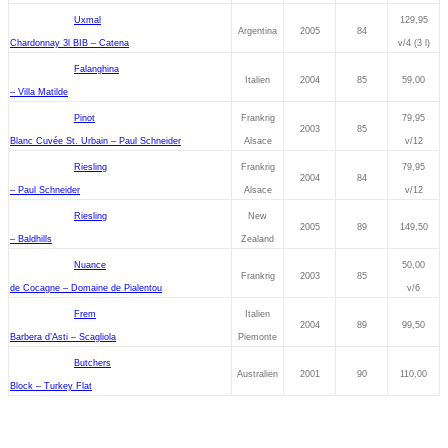
Uxmal
129,95
Argentina
2005
84
Chardonnay 3l BIB – Catena
v/4 (3 l)
Falanghina
Italien
2004
85
59,00
– Villa Matilde
Pinot
Frankrig
79,95
2003
85
Blanc Cuvée St. Urbain – Paul Schneider
Alsace
v/12
Riesling
Frankrig
79,95
2004
84
– Paul Schneider
Alsace
v/12
Riesling
New
2005
89
149,50
– Baldhills
Zealand
Nuance
50,00
Frankrig
2003
85
de Cocagne – Domaine de Pialentou
v/6
Frem
Italien
2004
89
99,50
Barbera d’Asti – Scagliola
Piemonte
Butchers
Australien
2001
90
110,00
Block – Turkey Flat