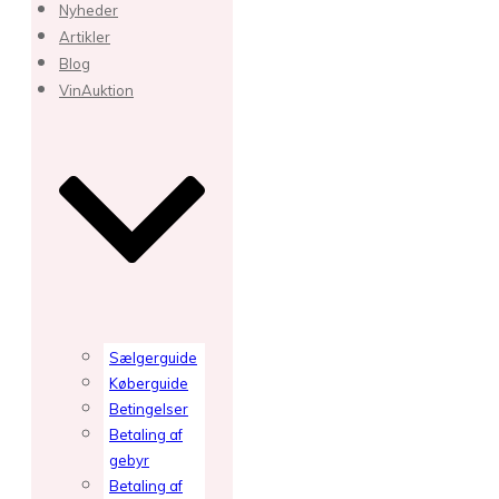
Nyheder
Artikler
Blog
VinAuktion
Sælgerguide
Køberguide
Betingelser
Betaling af
gebyr
Betaling af