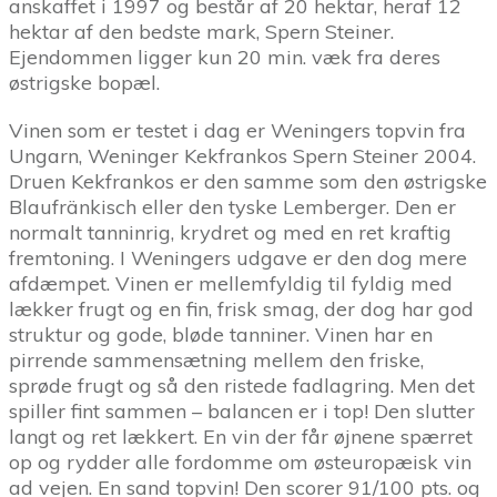
anskaffet i 1997 og består af 20 hektar, heraf 12
hektar af den bedste mark, Spern Steiner.
Ejendommen ligger kun 20 min. væk fra deres
østrigske bopæl.
Vinen som er testet i dag er Weningers topvin fra
Ungarn, Weninger Kekfrankos Spern Steiner 2004.
Druen Kekfrankos er den samme som den østrigske
Blaufränkisch eller den tyske Lemberger. Den er
normalt tanninrig, krydret og med en ret kraftig
fremtoning. I Weningers udgave er den dog mere
afdæmpet. Vinen er mellemfyldig til fyldig med
lækker frugt og en fin, frisk smag, der dog har god
struktur og gode, bløde tanniner. Vinen har en
pirrende sammensætning mellem den friske,
sprøde frugt og så den ristede fadlagring. Men det
spiller fint sammen – balancen er i top! Den slutter
langt og ret lækkert. En vin der får øjnene spærret
op og rydder alle fordomme om østeuropæisk vin
ad vejen. En sand topvin! Den scorer 91/100 pts. og